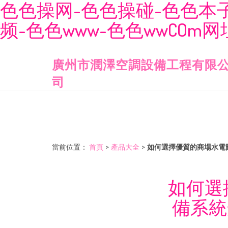
色色操网-色色操碰-色色本子
频-色色www-色色wwCOm网
廣州市潤澤空調設備工程有限
司
當前位置：
首頁
>
產品大全
>
如何選擇優質的商場水電
如何選
備系統