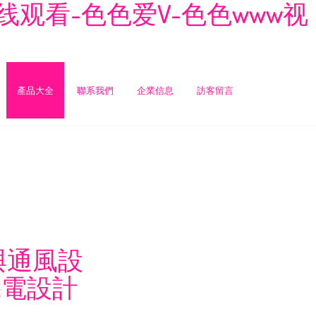
观看-色色爱V-色色www视
產品大全
聯系我們
企業信息
訪客留言
與通風設
機電設計