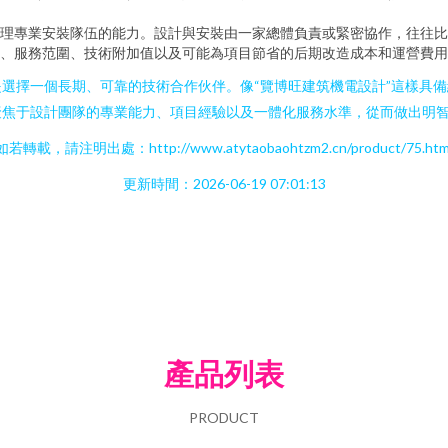
理專業安裝隊伍的能力。設計與安裝由一家總體負責或緊密協作，往往比
、服務范圍、技術附加值以及可能為項目節省的后期改造成本和運營費用
選擇一個長期、可靠的技術合作伙伴。像“覽博旺建筑機電設計”這樣具
聚焦于設計團隊的專業能力、項目經驗以及一體化服務水準，從而做出明
如若轉載，請注明出處：http://www.atytaobaohtzm2.cn/product/75.htm
更新時間：2026-06-19 07:01:13
產品列表
PRODUCT