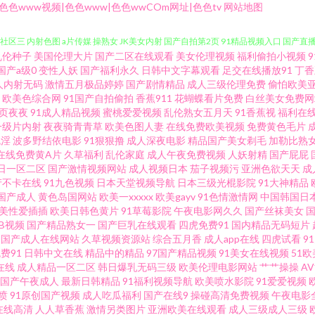
色www视频|色色www|色色wwCOm网址|色色tv
网站地图
社区三 内射色图 a片传媒 操熟女 JK美女内射 国产自拍第2页 91精品视频入口 国产
乱伦种子
美国伦理大片
国产二区在线观看
美女伦理视频
福利偷拍小视频
 草莓视频免费版 av图片在线资源网 豆花成人在线视频 日韩高清ab 日韩色XXX 亚洲日
国产a级0
变性人妖
国产福利永久
日韩中文字幕观看
足交在线播放91
丁香
人内射无码
激情五月极品婷婷
国产剧情精品
成人三级伦理免费
偷怕欧美
欧美色综合网
91国产自拍偷拍
香蕉911
花蝴蝶看片免费
白丝美女免费网
91 岛国大片在线 抖阴爱爱 五月素人人妻 在线观看国产麻豆 日韩色图自拍 中文字幕日
页夜夜
91成人精品视频
蜜桃爱爱视频
乱伦熟女五月天
91香蕉视
福利在
一级片内射
夜夜骑青青草
欧美色图人妻
在线免费欧美视频
免费黄色毛片
司机网 97自拍网站 亚洲精品第十页 色色大全视频 亚洲国产成人色图网 www.91在线
色淫
波多野结依电影
91狠狠撸
成人深夜电影
精品国产美女剃毛
加勒比熟
在线免费黄A片
久草福利
乱伦家庭
成人午夜免费视频
人妖射精
国产屁屁
日一区二区
国产激情视频网站
成人视频日本
茄子视频污
亚洲色欲天天
成
V青青草 欧美丝袜性爱A片 91探花精品精华 国产精品2页 欧美被艹 亚洲字幕国产 日韩
产不卡在线
91九色视频
日本天堂视频导航
日本三级光棍影院
91大神精品
国产成人
黄色岛国网站
欧美一xxxxx
欧美gayv
91色情激情网
中国韩国日
色 国产转区 成人网站www污污污 国产日韩欧美婷婷 黄色九九毛片 超碰成人无码 豆花一
美性爱插插
欧美日韩色黄片
91草莓影院
午夜电影网久久
国产丝袜美女
草B视频
国产精品熟女一
国产巨乳在线观看
四虎免费91
国内精品无码短片
国产成人在线网站
久草视频资源站
综合五月香
成人app在线
四虎试看
9
 亚洲阿v福利导航 国产在线天堂 免费无码成人 日韩中文专区 AV豆花官网 国产重口人妖
费91
日韩中文在线
精品中的精品
97国产精品视频
91美女在线视频
51欧
在线
成人精品一区二区
韩日爆乳无码三级
欧美伦理电影网站
艹艹操操
A
国产欧美另类 传媒91cn干逼视频 免费看蜜桃视频 欧美动漫性爱av 亚洲天天影色 国产
国产午夜成人
最新日韩精品
91福利视频导航
欧美喷水影院
91爱爱视频
喷
91原创国产视频
成人吃瓜福利
国产在线9
操碰高清免费视频
午夜电影
在线高清
人人草香蕉
激情另类图片
亚洲欧美在线观看
成人三级成人三级
 日韩精品中文字幕页 先锋影音蜜桃视频 91网站在线入口 免费看黄软件大全91 欧美成a