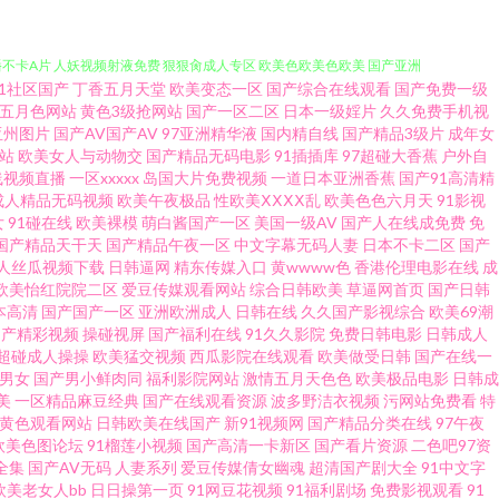
直播不卡A片 人妖视频射液免费 狠狠肏成人专区 欧美色欧美色欧美 国产亚洲
91社区国产
丁香五月天堂
欧美变态一区
国产综合在线观看
国产免费一级
韩中文字幕国产 www91在现观看 久久国产精品九九热 免费视频久久潮喷 最
五月色网站
黄色3级抢网站
国产一区二区
日本一级婬片
久久免费手机视
亚州图片
国产AV国产AV
97亚洲精华液
国内精自线
国产精品3级片
成年女
站
欧美女人与动物交
国产精品无码电影
91插插库
97超碰大香蕉
户外自
韩综合精品 黄91www. 欧美男女爱爱 欧美亚洲日韩成人 亚洲在线男人天
线视频直播
一区xxxxx
岛国大片免费视频
一道日本亚洲香蕉
国产91高清精
成人精品无码视频
欧美午夜极品
性欧美ⅩⅩⅩⅩ乱
欧美色色六月天
91影视
观看视频 久久一级 欧美一久久 含羞草av网 国产浮力影院限制1 久久福利专
女
91碰在线
欧美裸模
萌白酱国产一区
美国一级AV
国产人在线成免费
免
国产精品天干天
国产精品午夜一区
中文字幕无码人妻
日本不卡二区
国产
人丝瓜视频下载
日韩逼网
精东传媒入口
黄wwww色
香港伦理电影在线
成
熟妇 91色禁 日韩欧美成人综合国产 91羞羞学生妹 久久夜色精品 12成人
欧美怡红院院二区
爱豆传媒观看网站
综合日韩欧美
草逼网首页
国产日韩
本高清
国产国产一区
亚洲欧洲成人
日韩在线
久久国产影视综合
欧美69潮
区 TS赵恩静 91官方看片网站 91pron极品 俺去久久欧美日韩 午夜污
国产精彩视频
操碰视屏
国产福利在线
91久久影院
免费日韩电影
日韩成人
超碰成人操操
欧美猛交视频
西瓜影院在线观看
欧美做受日韩
国产在线一
1男女
国产男小鲜肉同
福利影院网站
激情五月天色色
欧美极品电影
日韩成
在线一区 黄色AV网址在线播放 伊人综合色网 91亚洲人妻在线观看 www久
美
一区精品麻豆经典
国产在线观看资源
波多野洁衣视频
污网站免费看
特
V黄色观看网站
日韩欧美在线国产
新91视频网
国产精品分类在线
97午夜
欧美在线观看 极品男人干美鲍 91操人视频 wwwav豆花com 国产海角
欧美色图论坛
91榴莲小视频
国产高清一卡新区
国产看片资源
二色吧97资
全集
国产AV无码
人妻系列
爱豆传媒倩女幽魂
超清国产剧大全
91中文字
欧美老女人bb
日日操第一页
91网豆花视频
91福利剧场
免费影视观看
91
ⅴ人高清免费 色图色B 国产三级精品自产专区 久久伊人看日韩性爱 亚洲成人