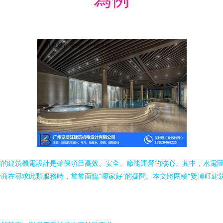
業的建筑機電設計是確保項目高效、安全、節能運營的核心。其中，水電
商在尋求此類服務時，常常面臨“哪家好”的疑問。本文將圍繞“覽博旺建