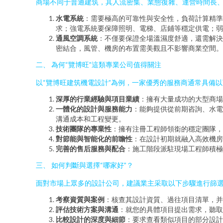
商場不同于普通建筑，其人流密集、業態復雜、運營時間長
水電系統
：需要極高的可靠性與安全性，負荷計算精
求；強電系統要保障照明、電梯、店鋪等穩定供電；弱
通風空調系統
：不僅要保證全場溫濕度舒適，還需解決
密結合，風管、機房的布置需美觀且不影響商業空間。
二、 為何“覽博旺”這類專業公司值得關注
以“覽博旺建筑機電設計”為例，一家優秀的服務商通常具備
深厚的行業經驗與項目業績
：擁有大量成功的大型商場
一體化的設計與服務能力
：能夠提供從前期咨詢、水電
溝通成本和工程變更。
技術團隊的專業性
：擁有注冊工程師領銜的穩定團隊，
對節能與智能化的前瞻性
：在設計初期就融入高效機房
完善的售后服務與配合
：施工階段派駐現場工程師積極
三、 如何判斷與選擇“哪家好”？
面對市場上眾多的設計公司，建議業主采取以下步驟進行篩
考察資質與案例
：核查其設計資質、過往項目清單，并
評估技術方案與溝通
：就您的具體項目提出需求，聽取
比較設計的深度與細節
：要求查看類似項目的部分設計