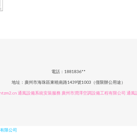
電話：1881836**
地址：廣州市海珠區東曉南路1439號1003（僅限辦公用途）
htzm2.cn
通風設備系統安裝服務
廣州市潤澤空調設備工程有限公司
通風
有限公司
久久人人爱美臀 色qing站 亚洲最大黄色小说网站 久久艹都市激情草莓 日韩精品人妻夜