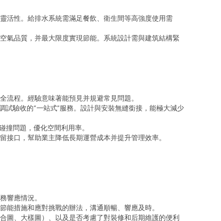
靈活性。給排水系統需滿足餐飲、衛生間等高強度使用需
空氣品質，并最大限度實現節能。系統設計需與建筑結構緊
全流程。經驗意味著能預見并規避常見問題。
調試驗收的“一站式”服務。設計與安裝無縫銜接，能極大減少
決碰撞問題，優化空間利用率。
留接口，幫助業主降低長期運營成本并提升管理效率。
務響應情況。
、節能措施和應對挑戰的辦法，溝通順暢、響應及時。
合圖、大樣圖）、以及是否考慮了對裝修和后期維護的便利