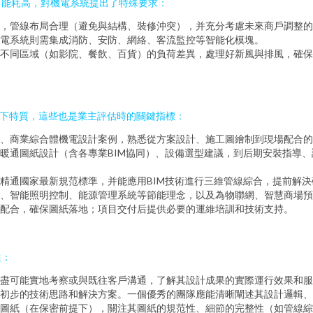
、能耗高，對機電系統提出了特殊要求：
準，管線布局合理（避免與結構、裝修沖突），并充分考慮未來商戶調整的
電系統則需集成消防、安防、網絡、客流監控等智能化模塊。
不同區域（如影院、餐飲、百貨）的負荷差異，處理好新風與排風，確保
以下特質，這些也是業主評估時的關鍵指標：
、商業綜合體機電設計案例，熟悉從方案設計、施工圖繪制到現場配合的
暖通圖紙設計（含各專業BIM協同）、設備選型建議，到后期安裝指導、
精通國家最新規范標準，并能應用BIM技術進行三維管線綜合，提前解
、智能照明控制、能源管理系統等節能理念，以及為物聯網、智慧商場預
配合，確保圖紙落地；項目交付后提供必要的運維培訓和技術支持。
選：
盡可能實地考察或與既往客戶溝通，了解其設計成果的實際運行效果和服
初步的技術思路和解決方案。一個優秀的團隊應能清晰闡述其設計邏輯
圖紙（在保密前提下），關注其圖紙的規范性、細節的完整性（如管線綜