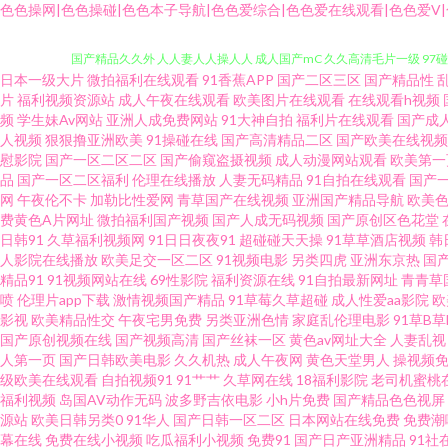
色色操网|色色操碰|色色本子导航|色色爱综合|色色爱在线观看|色色爱V|色
国产精品久久外 人人妻人人操人人 成人国产mC 久久高清毛片一级 97碰
日本一级大片
微拍福利在线观看
91香蕉APP
国产二区三区
国产精品性
中文 五月婷婷六月花 日本韩国A片 91久久性爱 国产精品久久成 另类av
片
福利视频资源站
成人午夜在线观看
欧美图片在线观看
在线观看h视频
频
学生妹Av网站
亚洲人成免费网站
91大神自拍
福利片在线观看
国产成
人视频
狠狠撸亚洲欧美
91操碰在线
国产高清精品二区
国产欧美在线视频
新色色 美国第一福利导航Av 欧美红灯区人妖 人人妻人人草 国产精品草草
慰影院
国产一区二区二区
国产偷窥盗摄视频
成人动漫网站观看
欧美第一
品
国产一区二区福利
伦理在线播放
人妻无码精品
91自拍在线观看
国产
堂 韩国三级不卡 久久精品一区 午夜福利国产区 www男人视频 成人AV老
网
午夜伦不卡
加勒比性爱网
青草国产在线视频
亚洲国产精品导航
欧美
费黄色A片网址
微拍福利国产视频
国产人成无码视频
国产原创区色花堂
日韩91
久草福利视频网
91日日夜夜91
超碰碰天天操
91草草酒店视频
韩
区麻豆视频 99精品综合在线看 综合久色AⅤ日韩精品 欧美性爱网页 久久A
人影院在线播放
欧美足交一区二区
91视频电影
另类四虎
亚洲东京热
国
精品91
91视频网站在线
69性影院
福利资源在线
91自拍最新网址
青青草
网 久久精品人妻 欧美日韩激情 久久精品免费领取 成人看黄色国产 超碰人人
喷
伦理片app下载
激情视频国产精品
91草莓久草超碰
成人性爱aa影院
欧
影视
欧美精品性交
午夜宅男免费
另类亚洲色情
家庭乱伦理电影
91草B
国产原创视频在线
国产视频高清
国产丝袜一区
黄色av网址大全
人妻乱视
福利 成人免费视频网站 东热AV 性爱探花 91美人视频 亚洲香蕉福利av
人第一页
国产日韩欧美电影
久久机热
成人午夜网
黄色天堂男人
操视频免
级欧美在线观看
自拍视频91
91艹艹
久草网在线
18福利影院
老司机蜜桃
色 亚洲欧洲日本无码 山东省聊城第六中学校徽 日韩无人码头网站 亚洲日韩
福利视频
岛国AV动作无码
波多野吉依电影
小h片免费
国产精品色色视屏
源站
欧美日韩另类0
91华人
国产日韩一区二区
日本网站在线免费
免费潮
幕在线
免费在线小视频
吃瓜福利小视频
免费91
国产日产亚洲精品
91社
AV 91福利片 91麻豆尤物 亚洲成人久久网 人人肏艹 欧美在线一二三