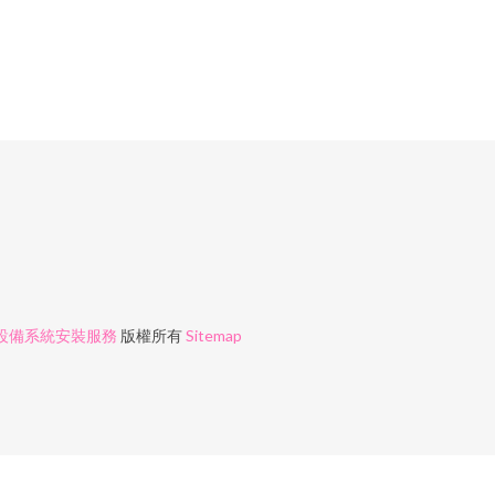
設備系統安裝服務
版權所有
Sitemap
夜 国产久草免费 91资源在线视频 国产精品1区 国产在线9 www成人网